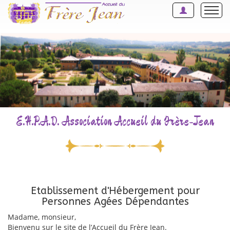
ACCUEIL
PRÉSENTATION
VIE DE L'ÉTABLISSEMENT
L'ANIMATION
E.H.P.A.D. Association Accueil du Frère-Jean
CONTACT
DOSSIER D'ADMISSION
Etablissement d'Hébergement pour
Personnes Agées Dépendantes
Madame, monsieur,
Bienvenu sur le site de l’Accueil du Frère Jean.