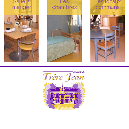
Salle à
Les
Les locaux
manger
chambres
communs
+
+
+